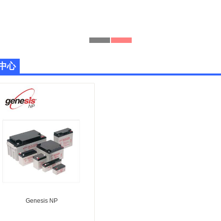
中心
Genesis NP